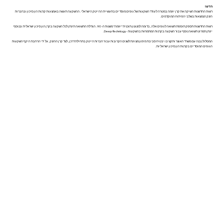
חדש !
רשות החדשנות השיקה את קרן יוזמה במטרה לעודד השקעות של גופים מוסדיים בתעשיית ההייטק הישראלי. ההשקעה תעשה באמצעות קרנות הון סיכון ובחברות
הזנק הנמצאות בשלבי הפיתוח המוקדמים.
רשות החדשנות תספק תוספת תשואה לגופים אלה, בדומה למנגנון תוכנית “יוזמה” משנות ה- 90. הגדלת התשואה תינתן לכל השקעה בקרן הון סיכון ישראלית ובנוסף
יינתן תמרוץ תשואה נוסף עבור השקעה בקרנות המתמחות בהשקעות - Deep-Technlogy.
המסלול נבנה עם משרד האוצר ותקציבו יבטיח סביבת מימון מצוינת לשנים הקרובות עבור חברות הייטק בתחילת דרכן, לצד קרן ההזנק, על ידי הרחבת היקף השקעות
הגופים המוסדיים בקרנות הון סיכון ישראליות.