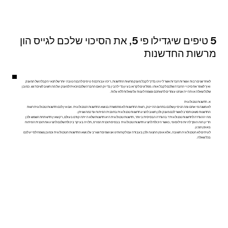
5 טיפים שיגדילו פי 5, את הסיכוי שלכם לגייס הון
מרשות החדשנות
לאחר שנים רבות ועשרות חברות אשר ליווינו בדרך לקבל מענק מרשות החדשנות, ריכזו עבורכם 5 טיפים להבנה טובה יותר של תנאי הקבלה של המענק
ואיך לשפר את סיכויי החברה שלכם לקבל אותו. ממליצים לקרוא בעיון כדי להבין בדיוק האם החברה שלכם זכאית למענק ועל מה חשוב לשים דגש. כמובן
שלכל שאלה או תהייה אנחנו עומדים לרשותכם ונשמח לענות על שאלות ללא עלות.
א. חדשנות טכנולוגית
לא משנה מי אתם ומה הניסיון שלכם בתחום ההייטק, רשות החדשנות לא מתפשרת בנושא החדשנות הטכנולוגית. אם אין לכם חדשנות טכנולוגית רשות
החדשנות פשוט תסרב לאשר לכם מענק ולכן חשוב להציג חדשנות טכנולוגית בתוכנית הפיתוח עד כמה שניתן.
מהי ההגדרה לחדשנות טכנולוגית? בהגדרה הבסיסית ביותר, חדשנות טכנולוגית היא חדשנות שלא הייתה קודם בעולם, רק שאין חדש תחת השמש ולכן
הדיון הזה הופך להיות פילוסופי, כאשר היכולת להציג חדשנות טכנולוגית בבסיס תוכנית המו"פ, תלויה בעיקר ביכולת שלכם להציג את תוכנית הפיתוח
באופן הנכון.
לעיתים לא הטכנולוגיה חשובה, אלא אופן ההצגה ולכן בעבודה עם לקוחותינו אנו שמים דגש רב על נושא החדשנות הטכנולוגית וכמובן נשמח לסייע לכם
בכל שאלה.