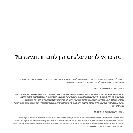
מה כדאי לדעת על גיוס הון לחברות ומיזמים?
גיוס הון לחברות ומיזמים זו אומנות, חשוב להבחין מה הוא המסלול הטוב ביותר עבורכם, גיוס הון ממשקיעים ומקרנות הון סיכון, או גיוס הון מקרנות
ממשלתיות כמו רשות החדשנות, לכל אחד מהמסלולים יש את הדגשים להצלחה.
גיוס הון ממשקיעים או מה משקיע מחפש?
יש כמה נושאים שמעניינים משקיעים, טכנולוגיה, החזר ההשקעה והשקעה אסטרטגית. על פי רוב משקיע יעדיף להשקיע בתחום אותו הוא מכיר, למשל
משקיע בעל ידע מתחום האגרוטק לא ישקיע בתחום הפארמה. לכל משקיע יש תקופה שבה הוא למעשה נותן את כספו לחברה במטרה שהחברה
תתפתח, אבל בסוף הוא מצפה לראות את ההחזר על השקעה ומעוניין לדעת תוך כמה זמן הוא יקבל את ההחזר על ההשקעה. ישנו גם את
המשקיע האסטרטגי, משקיע שרוצה להיות חלק מהחברה ולתרום מהניסיון שלו והקשרים לחברה, משקיע כזה נקרא 'משקיע חכם'. משקיע כזה נותן ערך
מוסף להשקעה.
גיוס הון מרשות החדשנות - הון לא מדולל
רשות החדשנות בישראל נועדה לקדם את החדשנות בתעשייה הישראלית, בדגש על תעשיית ההייטק הישראלית שמהווה מנוע צמיחה עיקרי במשק
הישראלי ולרבות התעשייה המסורתית תפקידיה של רשות החדשנות הוא ליזום פעילות מחקר ופיתוח במימון ממשלת ישראל ולהעניק תקציבים ליזמים
ותעשיינים. גיוס הון מרשות החדשנות הוא תהליך שדומה באופיו לגיוס הון מממשקיעים, אבל הרשות לא דורשת אחזקות בחברה בתמורה להשקעה, אלא
גובה תשלומים במקרה שהפיתוח מבשיל לכדי מוצר.