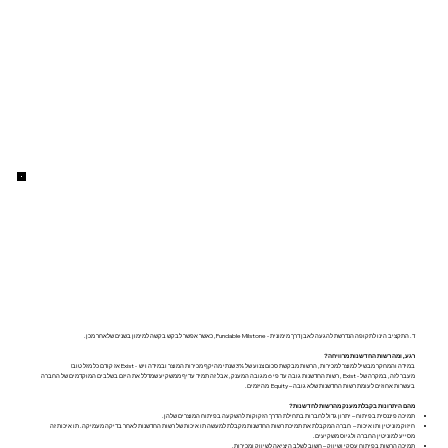
ד. התקציב הינו לתקופה הנדרשת להגעה לאבן דרך מימונית - Fundable Milstone, כאשר אפשר לבקש בקשה למימון בשנים שלאחר מכן.
רגע, ומה רשות החדשנות מרוויחה?
במידה והמחקר מבשיל למוצר למכירות, הרשות מבקשת סכום צנוע של 3% שנתי מהיקף מכירות המוצר ובמידה ויש - Exist אז קודם כל מזל טוב!
מעבר לזה, במקרה של - Exist , רשות החדשנות גובה עד פי 6 מגובה המענק, אבל זה תמיד עדיף ממשקיע שמדלל את היזם בשלבים המוקדמים של החברה
בעשרות אחוזים לעומת רשות החדשנות שלא גובה – Equity מהיזמים.
מהם היתרונות בקבלת מענק מהרשות לחדשנות?
תמיכה פיננסית בפיתוח – יתרון גדול לחברות בתחילת הדרך הזקוקות להשקעה בפיתוח המוצרים שלהן.
חיזוק מוניטין ותו איכות – חברה המקבלת את תמיכת רשות החדשנות מקבלת למעשה תו איכות של רשות החדשנות לאחר בדיקה מעמיקה. תו איכות זה
מסייע למוניטין החברה ולגיוס משקיעים.
תמיכה הרשות בפיתוח עסקי ושיווק – חשוב לשלב היציאה לשיווק ומכירות.