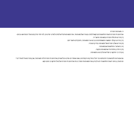
ה. משימות המו"פ
את תוכנית המו"פ רשות החדשנות מבקשת לפרט בצורה של משימות. את המשימות נדרש לפרט לפרטי פרטים, לפי תתי פרקים מוגדרים מראש ובהם -
[1] פירוט תכולת המו"פ במשימה ותוצריה.
[2] פירוט קבלני המשנה המשתתפים בביצועה המשימה, תפקידם ותוצריהם.
[3] פירוט שלב המו"פ של המשימה בתיק הנוכחי.
[4] האתגר והחדשנות שבמשימה .
[5] היתרון התחרותי שהמשימה מקנה .
[6] רכיבי התקציב הנדרשים לביצוע המשימה.
גם אם נראה לכם שכבר כתבתם כבר הכל בפרקים הקודמים, נשכו שפתיים ופרטו ככל שניתן את תוכנית המו"פ לפי משימות, שכן מהר מאוד לאחר דברי
הנימוסין בוחני רשות החדשנות ירצו לבחון את המשימות המרכיבות את תוכנית המו"פ אל מול התקציב המבוקש.