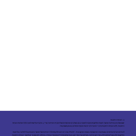
ב. הוכחת היתכנות
ישנם שלבים בפיתוח המוצר ורשות החדשנות מוכנה להשקיע גם בשלבים המוקדמים של תוכנית הפיתוח ועדיין, החברה נדרשת להציג לכל הפחות הוכחת
היתכנות, ללא הוכחת היתכנות סיכויי החברה לגייס את הכסף פוחתים באופן משמעותי.
לעיתים חברות ומיזמים עושות שינוי מה שנקרא בשפה המקצועית - PIVOT, שינוי זה הוא חלק מתהליך הפיתוח של המוצר והוא מקובל לחלוטין על רשות
החדשנות ולכן אם לקחתם חלק בפרויקט פיתוח, סגרתם את הפרויקט וכעת אתם מתחילים מנקודה אחרת, בהחלט יתכן שכבר יש למוצר הוכחת היתכנות