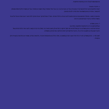
מה שמאפשר לכם לגייס הון מרשות החדשנות.
ג. החברה והצוות
רשות החדשנות מעוניינת לפגוש חברה עם צוות עובדים. מבנה ארגוני ובו עובד אחד ומספר קבלני משנה או מספר עובדים במשרה חלקית שלא משולם
להם שכר, מפחית באופן משמעותי את הסיכוי לזכות במענק.
גם אם זה המצב, במהלך המפגש עם הבוחנים חשוב להציג צוות ובו לכל הפחות - מנכ"ל, מנהל מחקר ועובד מחקר ולהדגיש כי יש בכוונת העובדים לעבוד
במשרה מלאה בחברה עם תום סבב הגיוס.
ד. מימון משלים
קבלתם תשובה חיובית מרשות החדשנות, מזל טוב!
כעת נדרש להציג מימון משלים בהיקף של לפחות חצי מסך התקציב הנדרש ולכן חשוב מאוד כבר בשלב כתיבת הבקשה, להציג את יכולות המימון של
החברה שכן מרגע התשובה החיובית, החברה נדרשת תוך חודשיים להציג את המימון המשלים.
חשוב לציין - מימון משלים, לא חייב להיות דווקא גיוס הון ממשקיע, אלא יכול לבוא מהכנסות החברה, הלוואת בעלים, אשראי או כהלוואה בנקאית וחוץ
בנקאית.