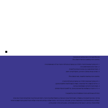
מה כוללים שירותי גיוס הון לחברות ומיזמים?
בתחום גיוס הון ממשקיעים השירות שלנו כולל:
1. ראיון מקיף עם צוות החברה, למידה ועיון מעמיק בפעילות החברה עד לגיבוש אסטרטגיה.
2. הכנה ועיצוב מצגת משקיעים .
3. הכנת רשימת משקיעים וקרנות הון סיכון רלוונטית.
4. תמיכה בצוות במהלך גיוס ההון, הפקת לקחים ויישום.
בתחום גיוס הון מרשות החדשנות, השירות שלנו כולל:
1. ראיון מקיף עם הצוות, למידה ועיון מעמיק בפעילות החברה.
2. עריכת הבקשה ביחד עם הצוות, הגשת הבקשה לרשות החדשנות ומעקב.
3. הכנת החברה לבחינה והשתתפות בבחינה.
4. ליווי החברה בהשלמות הנדרשות מהבוחנים, עד לתשובה מועדת המחקר.
כיצד תדעו שבחרתם בחברה מומלצת לגיוס הון להשקעה?
שירותי גיוס הון דורשים ניסיון והשכלה, ראשית תבדקו מה הוא הנסיון וההשכלה של צוות החברה, לאחר מכן תבדקו מי הם לקוחות החברה ומה אחוז
ההצלחה בפועל שיש לחברה בתחום של גיוס הון, חשוב לציין אין דבר כזה - 100% הצלחה וגם לא 90% אחוזי הצלחה.תטילו ספק בחברה שמציגה אחוזי
הצלחה מאוד גבוהים, כיוון שגיוס הון הוא נושא מורכב, טומן בחובו סיכוי וכמובן סיכון.