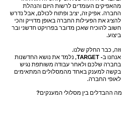
מהאפיקים העומדים לרשות היזם והנהלת
החברה. אפיק זה, יציב ופתוח לכולם, אבל נדרש
להציג את הפעילות החברה באופן מדוייק והכי
חשוב להוכיח שאכן מדובר בפרויקט חדשני ובר
ביצוע.
וזה, כבר החלק שלנו.
אנחנו ב- TARGET, נלמד את נושא החדשנות
בחברה שלכם ולאחר עבודה משותפת נגיש
בקשה למענק באחד מהמסלולים המתאימים
לאופי החברה.
מה ההבדלים בין מסלולי המענקים?
המסלול המרכזי ברשות החדשנות הוא
מסלול הזנק
. המסלול מתאים לחברות שגייסו עד 50 מלש"ח והוא פתוח להגשה כל השנה. מעבר לזה יש ברשות
החדשנות מסלולים נוספים ובהם - ביצוע פיילוטים בשיתוף משרד ממשלה, מימון עבור מחקר טרום מוצרי בשיתוף משרד הבטחון ומסלול עזרטק המיועד
לחדשנות המסייעת לאנשים בגיל השלישי ולאנשים עם מוגבלות. מסלול נוסף הוא
מסלול מו"פת
המיועד למפעלי תעשייה או לחברות שמעוניינות לייצר
בישראל. חשוב לציין יש קו מחבר בין כל מסלול הרשות:
א. רשות החדשנות תומכת בתקציב מחקר ופיתוח ובהם סעיפי תקציב כמו:
שכר לעובדי מו"פ והמנכ"ל, תשלום לקבלני משנה, תשלום עבור הוצאות קניין רוחני, רישיונות תוכנה, חומרים הנדרשים למו"פ, הוצאות שיווק והתאמת שוק
ובחלק המן המקרים רכש ציוד.