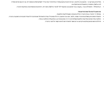
מודל מימון אטרקטיבי – המענק אינו הלוואה, חברות הזוכות במענק מתחייבות להחזיר אותו על ידי תשלום תמלוגים ממכירות, אך ורק אם המיזם הצליח
להגיע לשלב המסחור בהתאם להוראות תמלוגים.
הון לא מדלל - הרשות לא גובה – Equity, עבור המענק וכך במקום דילול 'למוות' עד לשלב המכירות, היזמים נהנים מנתח נאה באחזקות החברה.
מה חשוב לדעת על רשות החדשנות?
במהלך חיי החברה, צוות החברה יכול להגיש כמה בקשות לרשות החדשנות.
הרשות דורשת מימון משלים מהחברה עצמה. כלומר, אם גובה המענק יהיה לדוגמא מיליון ש"ח הרשות תדרוש מהחברה להעמיד סכום זהה כהשקעה בחברה.
החלטת ועדת המחקר של רשות החדשנות נשלחת תוך 10 ימי עסקים מהרגע בו מתקבלת ההחלטה בועדה.
תחילת מימוש המענק מתבצע תוך שבועיים כאשר הרשות תיפנה לאיש הקשר הרלוונטי בחברה.